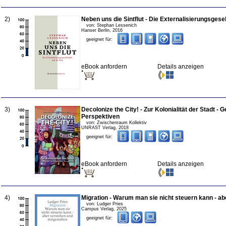
2
)
Neben uns die Sintflut - Die Externalisierungsgesel
von:
Stephan Lessenich
Hanser Berlin
,
2016
geeignet für:
eBook anfordern
Details anzeigen
3
)
Decolonize the City! - Zur Kolonialität der Stadt -
Perspektiven
von:
Zwischenraum Kollektiv
UNRAST Verlag
,
2018
geeignet für:
eBook anfordern
Details anzeigen
4
)
Migration - Warum man sie nicht steuern kann - ab
von:
Ludger Pries
Campus Verlag
,
2025
geeignet für: