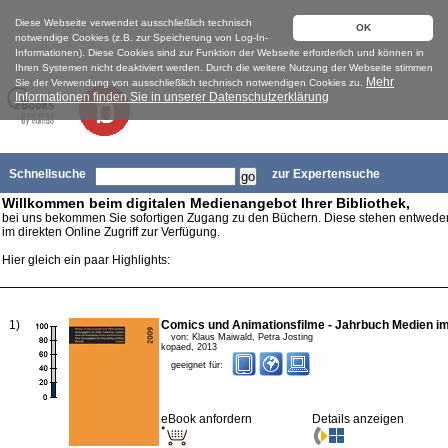
Diese Webseite verwendet ausschließlich technisch
OK
notwendige Cookies (z.B. zur Speicherung von Log-In-
Informationen). Diese Cookies sind zur Funktion der Webseite erforderlich und können in
Ihren Systemen nicht deaktiviert werden. Durch die weitere Nutzung der Webseite stimmen
Mehr
Sie der Verwendung von ausschließlich technisch notwendigen Cookies zu.
Informationen finden Sie in unserer Datenschutzerklärung
Schnellsuche
zur Expertensuche
Willkommen beim digitalen Medienangebot Ihrer Bibliothek,
bei uns bekommen Sie sofortigen Zugang zu den Büchern. Diese stehen entwed
im direkten Online Zugriff zur Verfügung.
Hier gleich ein paar Highlights:
1
)
Comics und Animationsfilme - Jahrbuch Medien im
von:
Klaus Maiwald, Petra Josting
kopaed
,
2013
geeignet für:
eBook anfordern
Details anzeigen