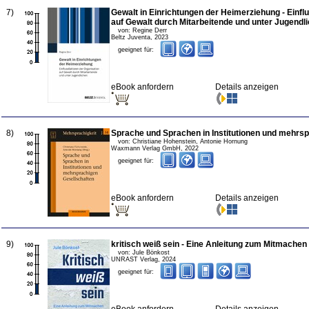
7
)
Gewalt in Einrichtungen der Heimerziehung - Einfl
auf Gewalt durch Mitarbeitende und unter Jugendl
von:
Regine Derr
Beltz Juventa
,
2023
geeignet für:
eBook anfordern
Details anzeigen
8
)
Sprache und Sprachen in Institutionen und mehrs
von:
Christiane Hohenstein, Antonie Hornung
Waxmann Verlag GmbH
,
2022
geeignet für:
eBook anfordern
Details anzeigen
9
)
kritisch weiß sein - Eine Anleitung zum Mitmachen
von:
Jule Bönkost
UNRAST Verlag
,
2024
geeignet für: