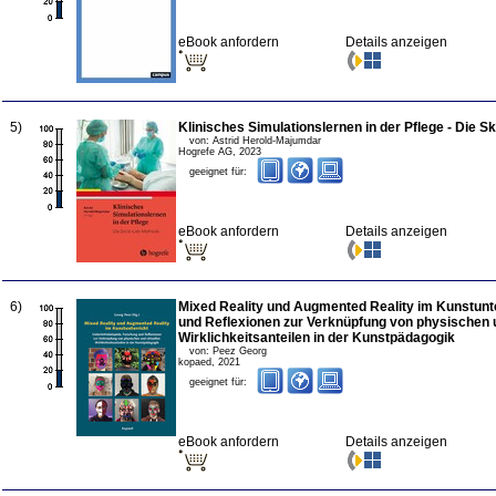
eBook anfordern
Details anzeigen
5
)
Klinisches Simulationslernen in der Pflege - Die S
von:
Astrid Herold-Majumdar
Hogrefe AG
,
2023
geeignet für:
eBook anfordern
Details anzeigen
6
)
Mixed Reality und Augmented Reality im Kunstunte
und Reflexionen zur Verknüpfung von physischen u
Wirklichkeitsanteilen in der Kunstpädagogik
von:
Peez Georg
kopaed
,
2021
geeignet für:
eBook anfordern
Details anzeigen